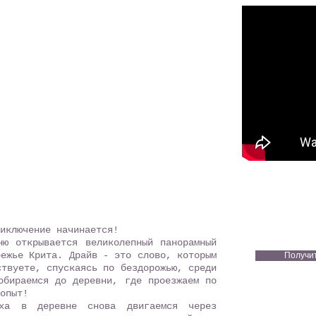
риключение начинается!
ю открывается великолепный панорамный
режье Крита. Драйв - это слово, которым
Получи
ствуете, спускаясь по бездорожью, среди
обираемся до деревни, где проезжаем по
опыт!
ха в деревне снова двигаемся через