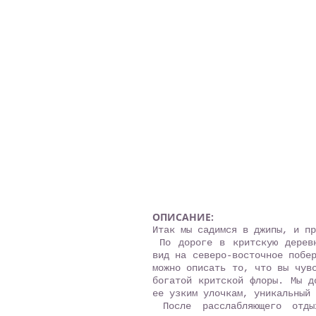
ОПИСАНИЕ:
Итак мы садимся в джипы, и п
По дороге в критскую деревн
вид на северо-восточное побе
можно описать то, что вы чув
богатой критской флоры. Мы д
ее узким улочкам, уникальный 
После расслабляющего отды