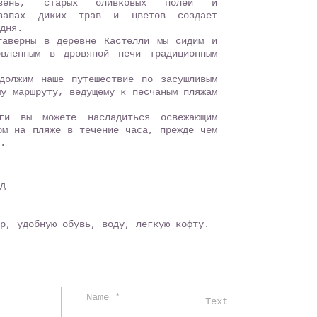
евень, старых оливковых полей и
 запах диких трав и цветов создает
дня.
таверны в деревне Кастелли мы сидим и
овленным в дровяной печи традиционным
должим наше путешествие по засушливым
му маршруту, ведущему к песчаным пляжам
ги вы можете насладиться освежающим
ом на пляже в течение часа, прежде чем
.
ед
ор, удобную обувь, воду, легкую кофту.