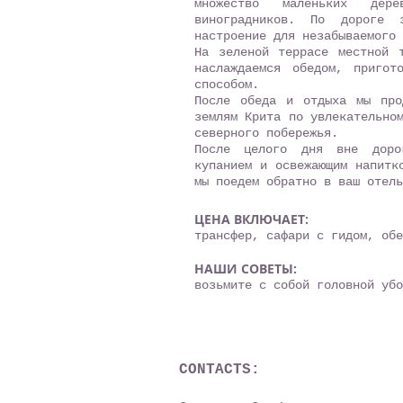
множество маленьких дер
виноградников. По дороге
настроение для незабываемого 
На зеленой террасе местной 
наслаждаемся обедом, пригот
способом.
После обеда и отдыха мы про
землям Крита по увлекательно
северного побережья.
После целого дня вне доро
купанием и освежающим напитк
мы поедем обратно в ваш отель
ЦЕНА ВКЛЮЧАЕТ:
трансфер, сафари с гидом, об
НАШИ СОВЕТЫ:
возьмите с собой головной уб
CONTACTS: