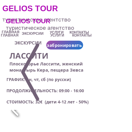
.
GELIOS TOUR
туристическое агентство
GELIOS TOUR
туристическое агентство
ГЛАВНАЯ
УСЛУГИ
КОНТАКТЫ
ЭКСКУРСИИ
ГЛАВНАЯ
УСЛУГИ
КОНТАКТЫ
ЭКСКУРСИИ
забронировать
ЛАССИТИ
Плоскогорье Лассити, женский
монастырь Кера, пещера Зевса
ГРАФИК: пн, чт, сб (по русски)
ПРОДОЛЖИТЕЛЬНОСТЬ: 09:00 - 16:00
СТОИМОСТЬ: 32€ (дети 4-12 лет - 50%)