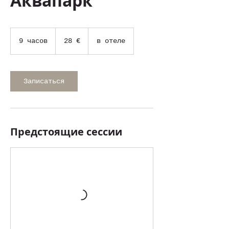
Аквапарк
28
евро
9 часов
9
28 €
в отеле
ч
а
с
о
Записаться
в
Предстоящие сессии