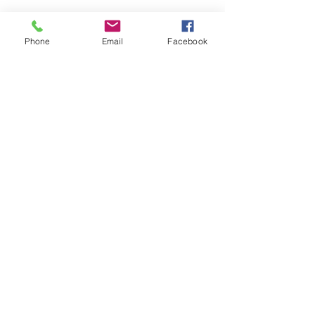
Phone
Email
Facebook
sent
CONTACTS:
Greece, Crete
70014 Hersonissos
Kosti Palama