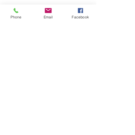
Phone
Email
Facebook
sent
CONTACTS:
Greece, Crete
70014 Hersonissos
Kosti Palama