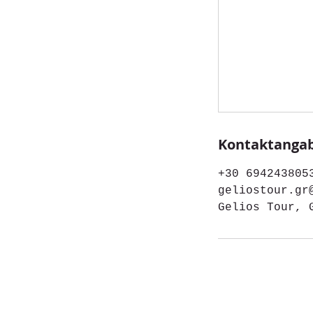
Kontaktanga
+30 694243805
geliostour.gr
Gelios Tour, 