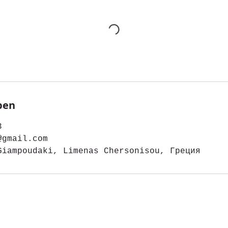
ben
3
@gmail.com
Giampoudaki, Limenas Chersonisou, Греция