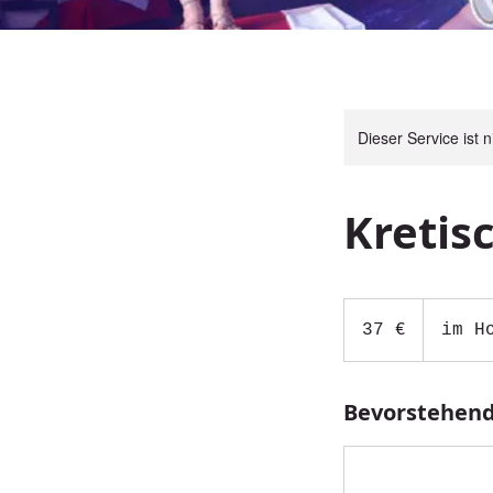
Dieser Service ist 
Kretis
37
Euro
37 €
im H
Bevorstehend