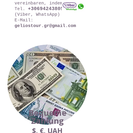
vereinbaren, indem Sie:
+306942438053
Tel.
(Viber, WhatsApp)
E-Mail:
geliostour.gr@gmail.com
Bequeme
Zahlung
$, €, UAH