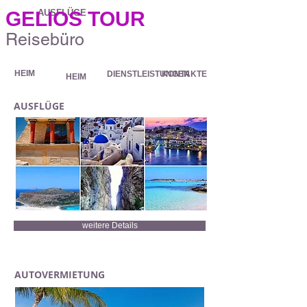
GELIOS TOUR
AUSFLÜGE
Reisebüro
HEIM
DIENSTLEISTUNGEN
KONTAKTE
HEIM
AUSFLÜGE
weitere Details
AUTOVERMIETUNG