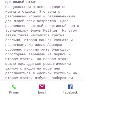
ЦОКОЛЬНЫЙ ЭТАЖ:
На цокольном этаже, находится
комната отдыха. Это зона с
различными играми и развлечениями
для людей всех возрастов. Здесь
расположен частный спортивный зал с
тренажерами фирмы Kettler. На этом
этаже также находится третья
спальня, вторая ванная комната и
прачечная. На вилле Ариадна
особенно приятно жить благодаря
просторным верандам на первом и
втором этажах. На первом этаже
можно насладиться романтическим
ужином с видом на море или
расслабиться в удобной гостиной на
втором этаже, любуясь побережьем.
2 ЭТАЖ:
Две из трех спален находятся на
втором этаже. В главной спальне
Phone
Email
Facebook
сочетаются классический и
романтический стили декора. Гости
смогут по достоинству оценить
прекрасный вид на море,
открывающийся с просторной веранды.