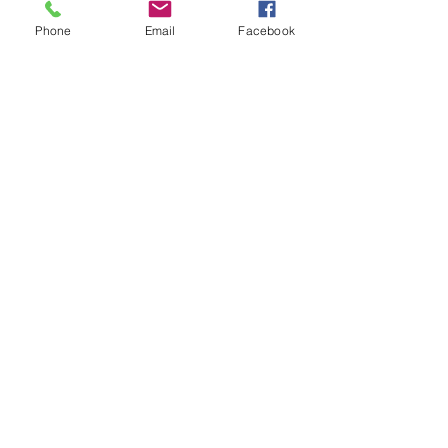
Phone
Email
Facebook
sent
KONTAKTE:
Griechenland, Kreta
70014 Hersonissos
Giampoudaki 6
E-
Mail:
geliostour.gr@gmail.com
Tel.
+302897025727