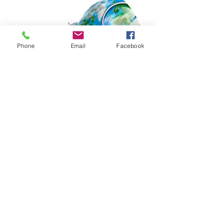
Phone
Email
Facebook
NACHRICH
T
O. KRETA
In der Weltrangliste der
besten Erholungsorte für
2017, die auf der
größten internationalen
Reiseplattform
TripAdvisor
veröffentlicht wird,
belegt Kreta den 6.