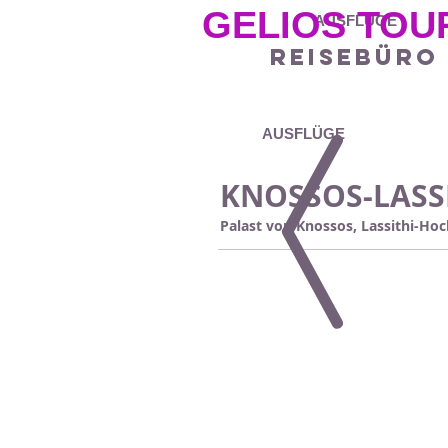
GELIOS TOU
AUSFLÜGE
Reisebüro
AUSFLÜGE
KNOSSOS-LASS
Palast von Knossos,
Lassithi-Ho