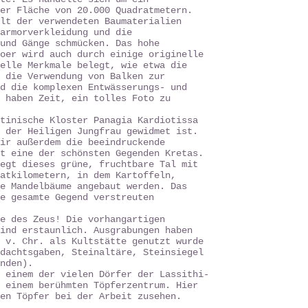
er Fläche von 20.000 Quadratmetern.
lt der verwendeten Baumaterialien
armorverkleidung und die
und Gänge schmücken. Das hohe
oer wird auch durch einige originelle
elle Merkmale belegt, wie etwa die
 die Verwendung von Balken zur
d die komplexen Entwässerungs- und
 haben Zeit, ein tolles Foto zu
tinische Kloster Panagia Kardiotissa
 der Heiligen Jungfrau gewidmet ist.
ir außerdem die beeindruckende
t eine der schönsten Gegenden Kretas.
egt dieses grüne, fruchtbare Tal mit
atkilometern, in dem Kartoffeln,
e Mandelbäume angebaut werden. Das
e gesamte Gegend verstreuten
e des Zeus! Die vorhangartigen
ind erstaunlich. Ausgrabungen haben
 v. Chr. als Kultstätte genutzt wurde
dachtsgaben, Steinaltäre, Steinsiegel
nden).
n einem der vielen Dörfer der Lassithi-
 einem berühmten Töpferzentrum. Hier
en Töpfer bei der Arbeit zusehen.