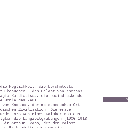
die Möglichkeit, die berühmteste
zu besuchen – den Palast von Knossos,
agia Kardiotissa, die beeindruckende
e Höhle des Zeus.
 von Knossos, der meistbesuchte Ort
oischen Zivilisation. Die erste
urde 1878 von Minos Kalokerinos aus
olgten die Langzeitgrabungen (1900–1913
 Sir Arthur Evans, der den Palast
te. Es handelte sich um ein