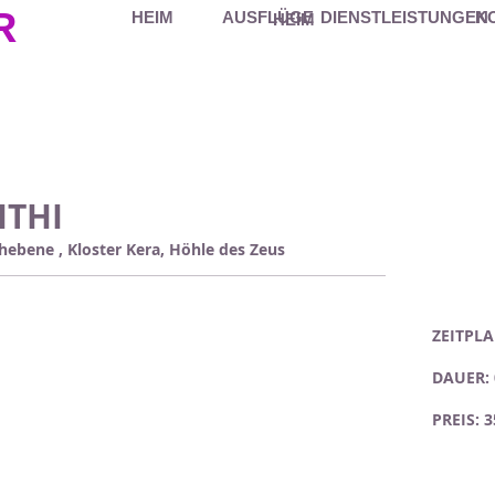
R
HEIM
AUSFLÜGE
DIENSTLEISTUNGEN
K
HEIM
ITHI
chebene
, Kloster Kera, Höhle des Zeus
ZEITPLA
DAUER: 
PREIS: 3