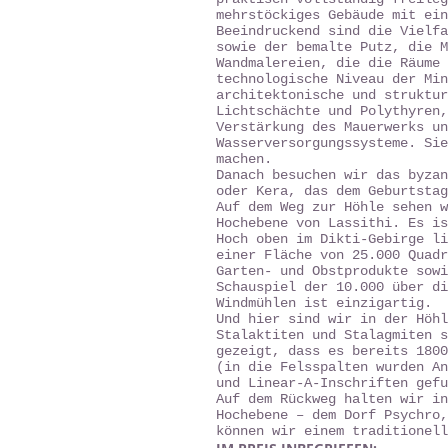
mehrstöckiges Gebäude mit ein
Beeindruckend sind die Vielfa
sowie der bemalte Putz, die M
Wandmalereien, die die Räume 
technologische Niveau der Min
architektonische und struktur
Lichtschächte und Polythyren,
Verstärkung des Mauerwerks un
Wasserversorgungssysteme. Sie
machen.
Danach besuchen wir das byzan
oder Kera, das dem Geburtstag
Auf dem Weg zur Höhle sehen w
Hochebene von Lassithi. Es is
Hoch oben im Dikti-Gebirge li
einer Fläche von 25.000 Quadr
Garten- und Obstprodukte sowi
Schauspiel der 10.000 über di
Windmühlen ist einzigartig.
Und hier sind wir in der Höhl
Stalaktiten und Stalagmiten s
gezeigt, dass es bereits 1800
(in die Felsspalten wurden An
und Linear-A-Inschriften gefu
Auf dem Rückweg halten wir i
Hochebene – dem Dorf Psychro,
können wir einem traditionell