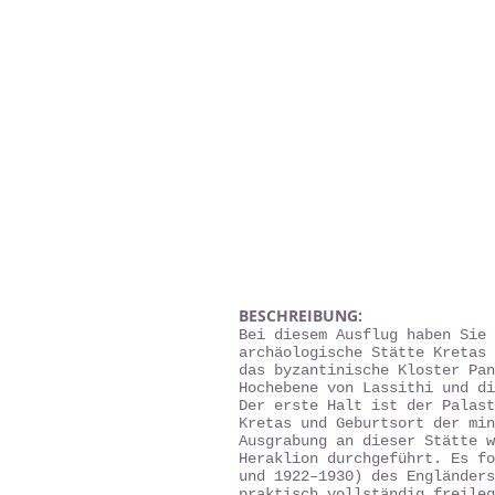
BESCHREIBUNG:
Bei diesem Ausflug haben Sie 
archäologische Stätte Kretas 
das byzantinische Kloster Pan
Hochebene von Lassithi und di
Der erste Halt ist der Palast
Kretas und Geburtsort der min
Ausgrabung an dieser Stätte w
Heraklion durchgeführt. Es f
und 1922–1930) des Engländers
praktisch vollständig freileg