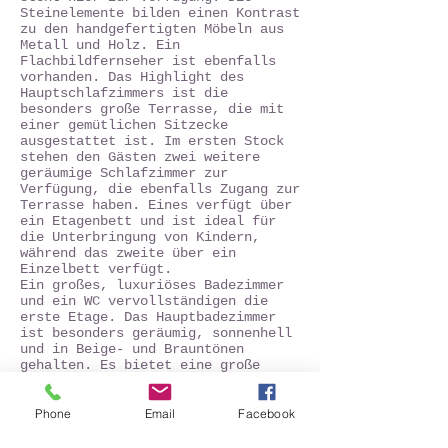
Steinelemente bilden einen Kontrast
zu den handgefertigten Möbeln aus
Metall und Holz. Ein
Flachbildfernseher ist ebenfalls
vorhanden. Das Highlight des
Hauptschlafzimmers ist die
besonders große Terrasse, die mit
einer gemütlichen Sitzecke
ausgestattet ist. Im ersten Stock
stehen den Gästen zwei weitere
geräumige Schlafzimmer zur
Verfügung, die ebenfalls Zugang zur
Terrasse haben. Eines verfügt über
ein Etagenbett und ist ideal für
die Unterbringung von Kindern,
während das zweite über ein
Einzelbett verfügt.
Ein großes, luxuriöses Badezimmer
und ein WC vervollständigen die
erste Etage. Das Hauptbadezimmer
ist besonders geräumig, sonnenhell
und in Beige- und Brauntönen
gehalten. Es bietet eine große
Badewanne, zwei Waschbecken und
weiteren Komfort wie beispielsweise
einen Föhn. In der untersten Ebene
Phone
Email
Facebook
der Villa Aphrodite dominiert ein
großes Spielzimmer: ein Bereich für